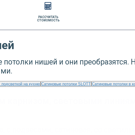
РАССЧИТАТЬ
СТОИОМОСТЬ
шей
потолки нишей и они преобразятся. 
ыми.
 подсветкой на кухню
Сатиновые потолки SLOTT
Сатиновые потолки в к
м карнизом, световыми линиям
а
,
с подвесами
,
сатиновая
,
со светиль