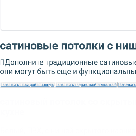
сатиновые потолки с ни
Дополните традиционные сатиновые 
они могут быть еще и функциональн
Потолки с люстрой в ванную
Потолки с подсветкой и люстрой
Потолки с
сатиновый потолок со скрыты
кухне
Белый
,
ПВХ
,
с нишей скрытого карниз