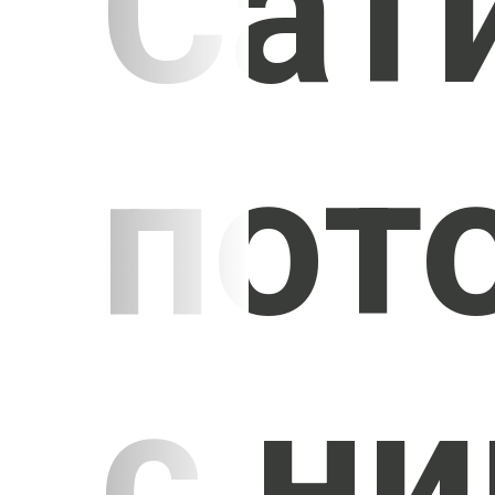
Сат
пот
с н