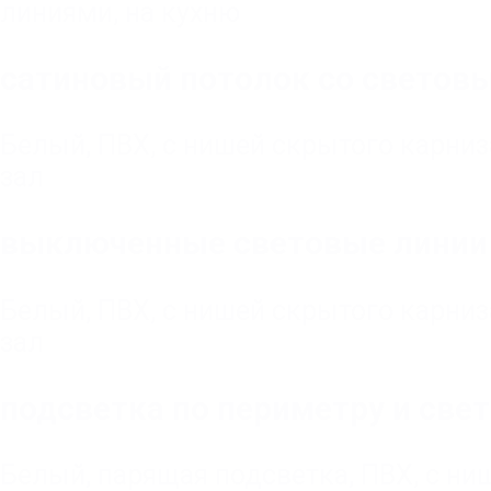
линиями
,
на кухню
сатиновый потолок со световы
Белый
,
ПВХ
,
с нишей скрытого карниз
зал
выключенные световые линии 
Белый
,
ПВХ
,
с нишей скрытого карниз
зал
подсветка по периметру и све
Белый
,
парящая подсветка
,
ПВХ
,
с ни