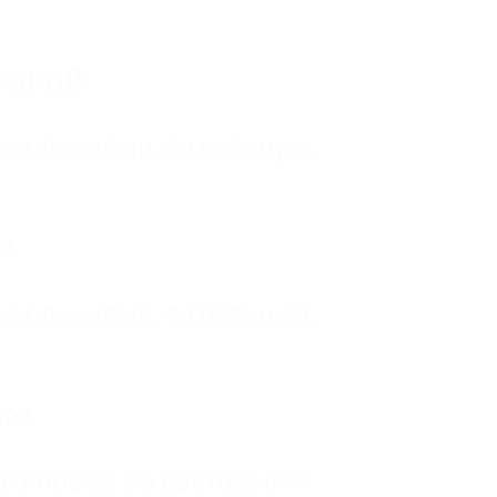
иной
ыми линиями
,
в гостиную,
е
ыми линиями
,
в гостиную,
ке
атиновая
,
со световыми