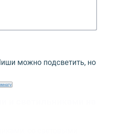
Ниши можно подсветить, но
омнату
и и светильниками на
никами
,
со световыми