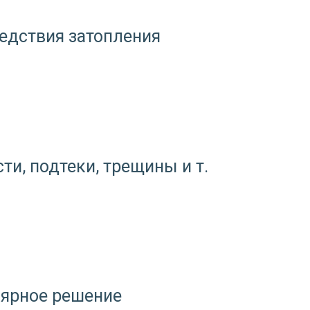
едствия затопления
и, подтеки, трещины и т.
лярное решение