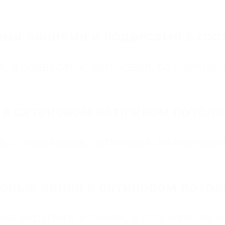
ми линиями и подвесами в гост
а
,
с подвесами
,
сатиновая
,
со светов
в сатиновом натяжном потолк
а
,
с подвесами
,
сатиновая
,
со светов
товые линии в сатиновом потол
шей скрытого карниза
,
с подсветкой
,
с