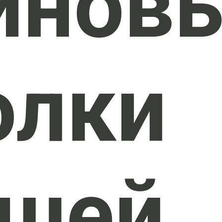
инов
олки
ишей