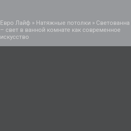
Евро Лайф
»
Натяжные потолки
»
Светованна
– свет в ванной комнате как современное
искусство