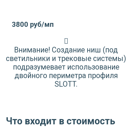
белый и черный цвет
3800 руб/мп
Внимание! Создание ниш (под
светильники и трековые системы)
подразумевает использование
двойного периметра профиля
SLOTT.
Что входит в стоимость