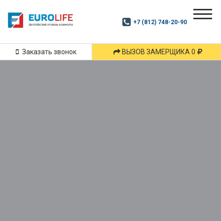
Почитай
Дзен
+7 (812) 748-20-90
Маршрут
и
подпишись
Заказать звонок
ВЫЗОВ ЗАМЕРЩИКА 0