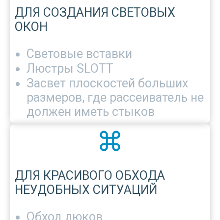
ДЛЯ СОЗДАНИЯ СВЕТОВЫХ
ОКОН
Световые вставки
Люстры SLOTT
Засвет плоскостей больших
размеров, где рассеиватель не
должен иметь стыков
ДЛЯ КРАСИВОГО ОБХОДА
НЕУДОБНЫХ СИТУАЦИЙ
Обход люков