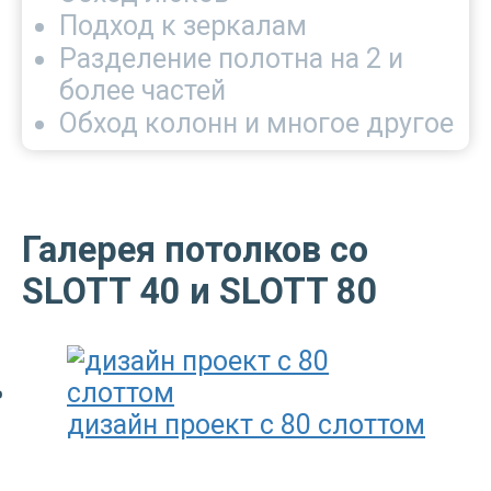
Подход к зеркалам
Разделение полотна на 2 и
более частей
Обход колонн и многое другое
Галерея потолков со
SLOTT 40 и SLOTT 80
дизайн проект с 80 слоттом