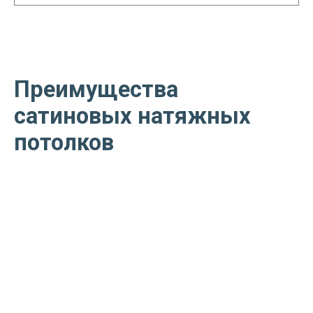
Преимущества
сатиновых натяжных
потолков
Позволяют создать идеально
ровную поверхность, скрыв
любые огрехи базового потолка
Способны оживить интерьер за
счет характерных бликов