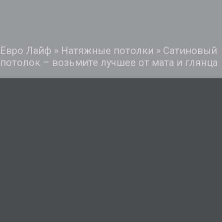
Евро Лайф
»
Натяжные потолки
»
Сатиновый
потолок – возьмите лучшее от мата и глянца