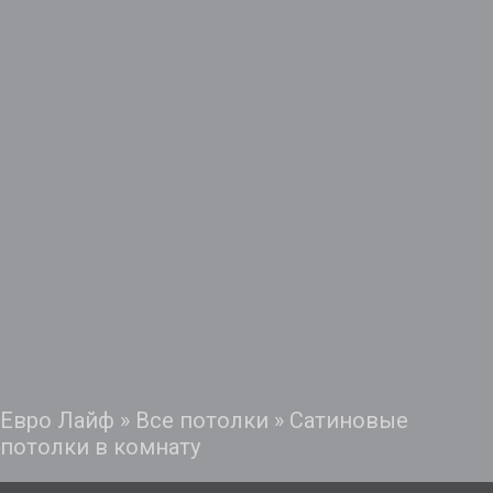
Евро Лайф
»
Все потолки
»
Сатиновые
потолки в комнату