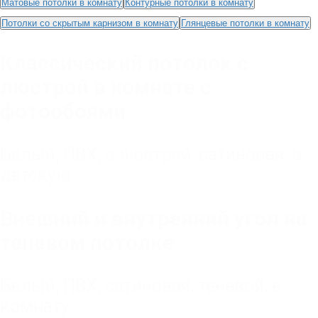
Матовые потолки в комнату
Контурные потолки в комнату
Потолки со скрытым карнизом в комнату
Глянцевые потолки в комнатy
Классический потолок с
люстрой в комнате с
фотообоями
Белый
,
ПВХ
,
с люстрой
,
сатиновая
,
в
детскую
Внешний и внутренний угол на
теневом потолке
Белый
,
ПВХ
,
сатиновая
,
теневой
,
в
комнату