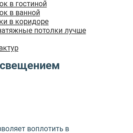
ок в гостиной
ок в ванной
ки в коридоре
натяжные потолки лучше
актур
 освещением
зволяет воплотить в