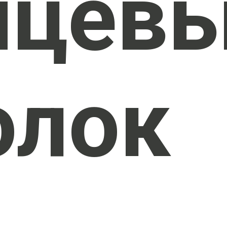
нцев
олок