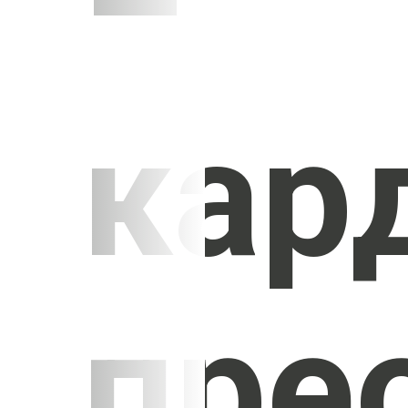
–
кар
пре