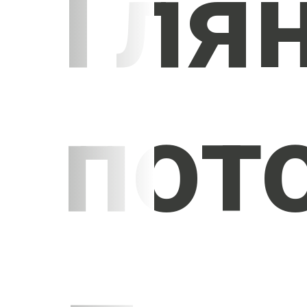
Гля
пот