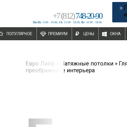
+
7
(
812
)
748-20-90
и
Пн-Пт
: 9:00 - 19:00,
Сб
: 11:00 - 18:00,
Вс
: 10:00 - 18:00
ПОПУЛЯРНОЕ
ПРЕМИУМ
ЦЕНЫ
ОКНА
Евро Лайф
»
Натяжные потолки
»
Гл
преображение интерьера