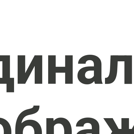
дина
обра