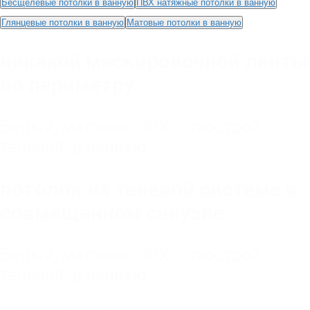
Бесщелевые потолки в ванную
ПВХ натяжные потолки в ванную
Глянцевые потолки в ванную
Матовые потолки в ванную
никакой маскировочной ленты
по периметру
Белый
,
матовая
,
ПВХ
,
с люстрой
,
теневой
,
в ванную
потолок на теневой системе в
совмещенном санузле
Белый
,
матовая
,
ПВХ
,
с люстрой
,
теневой
,
в ванную