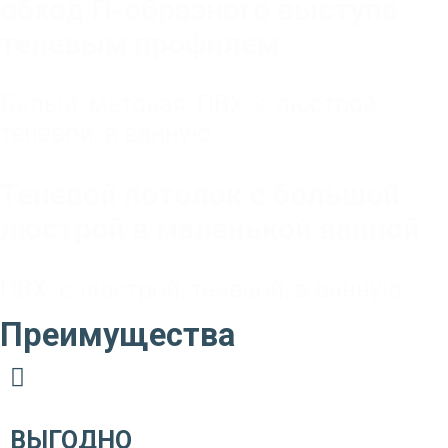
обход П-образного выступа
теневым профилем
Белый
,
матовая
,
ПВХ
,
с люстрой
,
теневой
,
в ванную
Теневой потолок с большой
люстрой в маленькой ванной
ПВХ
,
с люстрой
,
теневой
,
в ванную
Преимущества
ВЫГОДНО