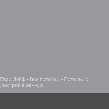
Евро Лайф
»
Все потолки
»
Потолки с
люстрой в ванную