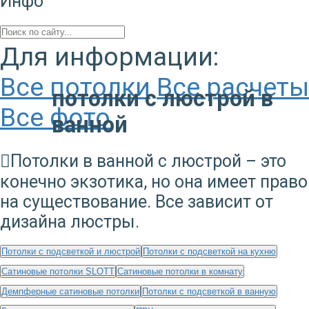
Инфо
Для информации:
Все потолки
Все расчеты
потолки с люстрой в
Все фото
ванной
Потолки в ванной с люстрой – это
конечно экзотика, но она имеет право
на существование. Все зависит от
дизайна люстры.
Потолки с подсветкой и люстрой
Потолки с подсветкой на кухню
Сатиновые потолки SLOTT
Сатиновые потолки в комнату
Демпферные сатиновые потолки
Потолки с подсветкой в ванную