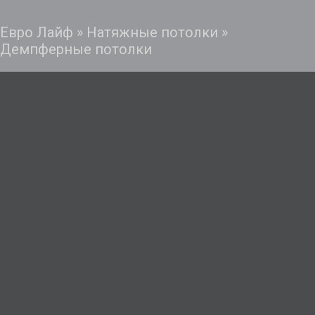
Евро Лайф
»
Натяжные потолки
»
Демпферные потолки