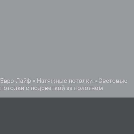
Евро Лайф
»
Натяжные потолки
»
Световые
потолки с подсветкой за полотном