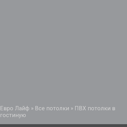
Евро Лайф
»
Все потолки
»
ПВХ потолки в
гостиную