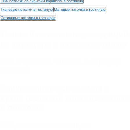
ПВХ потолки со скрытым карнизом в гостиную
Тканевые потолки в гостиную
Матовые потолки в гостиную
Сатиновые потолки в гостиную
Теневой потолок переходящий
из коридора в кухню гостиную
ПВХ
,
с треками
,
теневой
,
в коридор
,
на кухню
Зонирование освещения в
кухне гостиной светильниками
и линиями
ПВХ
,
со светильниками
,
со