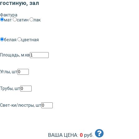
гостиную, зал
Фактура
мат
сатин
лак
белая
цветная
Площадь, м.кв
Углы, шт
Трубы, шт
Свет-ки/люстры, шт
ВАША ЦЕНА:
0
руб.