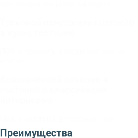
световыми линиями
,
на кухню
Трековой освещение Luminotti
в кухне гостиной
ПВХ
,
с треками
,
в гостиную, зал
,
на
кухню
Классический потолок в
гостиной с классичеким
интерьером
ПВХ
,
с люстрой
,
в гостиную, зал
Преимущества