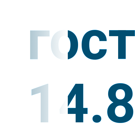
гос
14.8