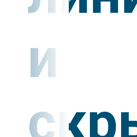
и
скр