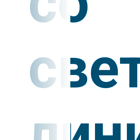
со
све
лин