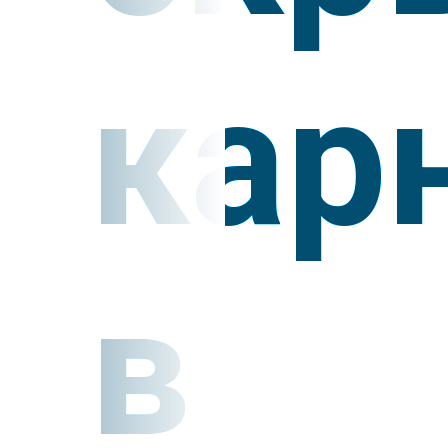
кар
в