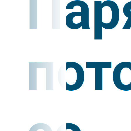
Пар
пот