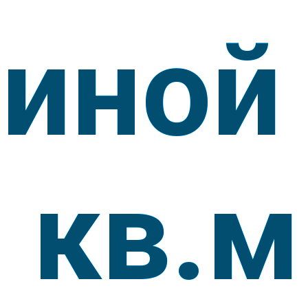
тиной
 кв.м