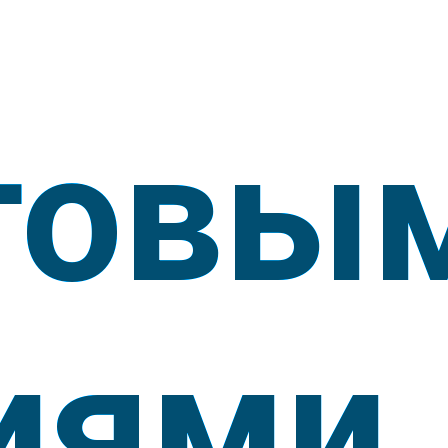
товы
иями