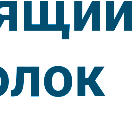
ящий
олок