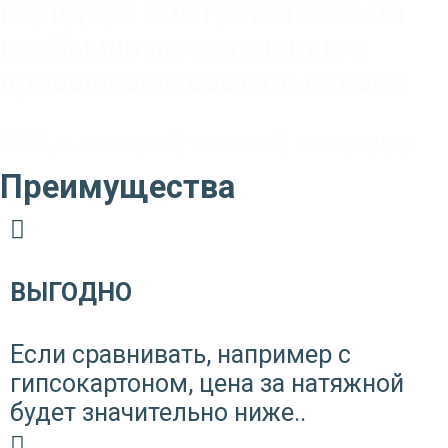
коридоре смотрятся весьма
необычно по сравнению с
привычнами светильниками
ПВХ
,
с люстрой
,
теневой
,
в коридор
Преимущества
ВЫГОДНО
Если сравнивать, например с
гипсокартоном, цена за натяжной
будет значительно ниже..