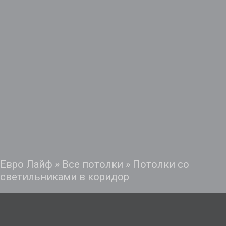
Евро Лайф
»
Все потолки
»
Потолки со
светильниками в коридор