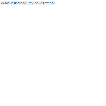
Матовые потолки
Сатиновые потолки
ПОЧЕМУ НАС ВЫБИРАЮТ?
15+ ЛЕТ
НА РЫНКЕ
0% ПЕРЕПЛАТЫ
ПРИ РАССРОЧКЕ