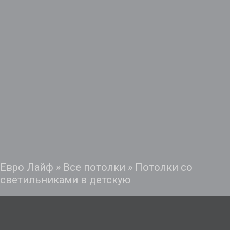
Евро Лайф
»
Все потолки
»
Потолки со
светильниками в детскую