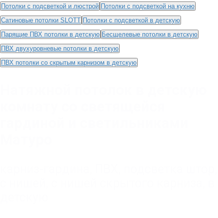
Потолки с подсветкой и люстрой
Потолки с подсветкой на кухню
Сатиновые потолки SLOTT
Потолки с подсветкой в детскую
Парящие ПВХ потолки в детскую
Бесщелевые потолки в детскую
ПВХ двухуровневые потолки в детскую
ПВХ потолки со скрытым карнизом в детскую
Натяжной потолок в детскую
комнату со светящейся
гардиной и светильниками
Матуро
карниз-гардина
,
ПВХ
,
подсветка штор
,
с нишей
,
с нишей скрытого карниза
,
в
детскую