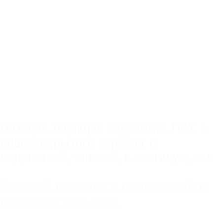
матовая
,
парящая подсветка
,
ПВХ
,
с
нишей скрытого карниза
,
с
подсветкой
,
теневой
,
в гостиную, зал
Теневой потолок с подсветкой в
гостиной 15.5 кв.м