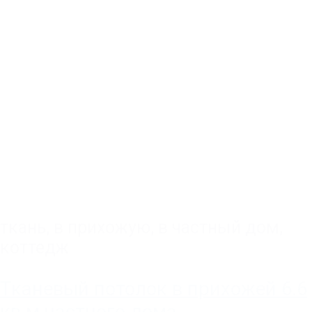
ткань
,
в прихожую
,
в частный дом,
коттедж
Тканевый потолок в прихожей 6.6
кв.м частного дома