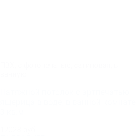
ПВХ
,
с фотопечатью
,
сатиновая
,
в
ванную
Натяжной потолок с артпечатью
ящерица в воде, в ванной комнате
3 кв.м
12028 руб.