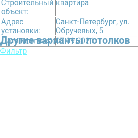
Строительный
квартира
объект:
Адрес
Санкт-Петербург, ул.
установки:
Обручевых, 5
Другие варианты потолков
Дата монтажа:
07.09.2021
Фильтр