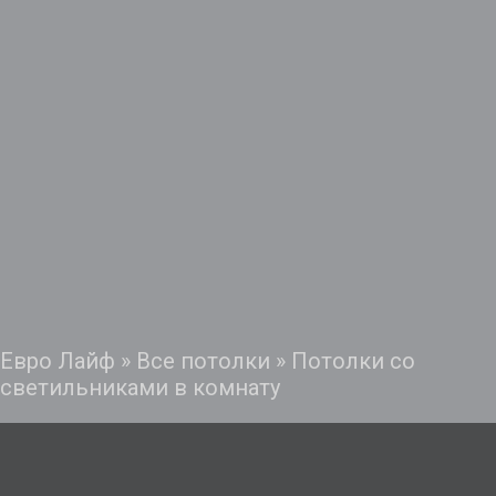
Евро Лайф
»
Все потолки
»
Потолки со
светильниками в комнату