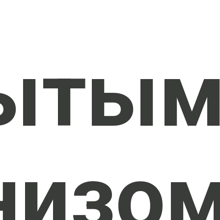
ыты
низо