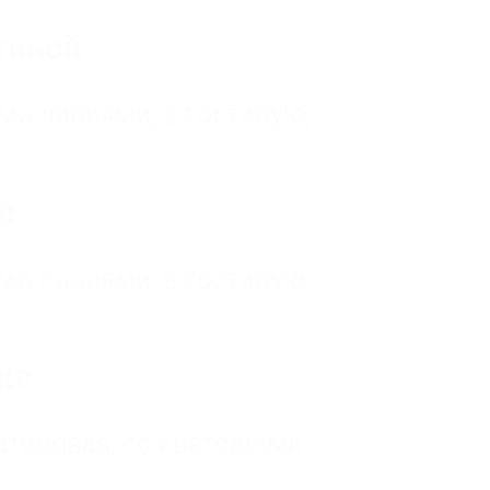
иной
ыми линиями
,
в гостиную,
е
ыми линиями
,
в гостиную,
ке
атиновая
,
со световыми