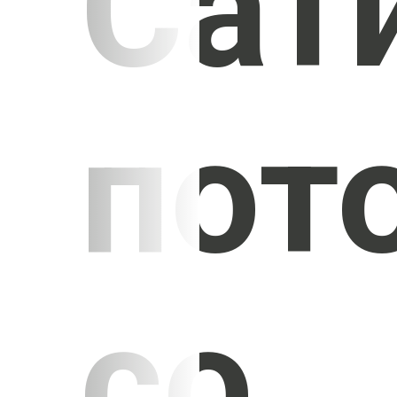
Сат
пот
со