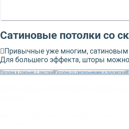
Сатиновые потолки со 
Привычные уже многим, сатиновым 
Для большего эффекта, шторы можно
Потолки в спальню с люстрой
Потолки со светильниками и подсветкой
сатиновый потолок со скрыты
кухне
Белый
,
ПВХ
,
с нишей скрытого карниз
линиями
,
на кухню