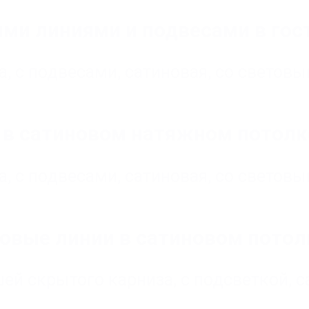
ми линиями и подвесами в гост
а
,
с подвесами
,
сатиновая
,
со светов
в сатиновом натяжном потолк
а
,
с подвесами
,
сатиновая
,
со светов
товые линии в сатиновом потол
шей скрытого карниза
,
с подсветкой
,
с