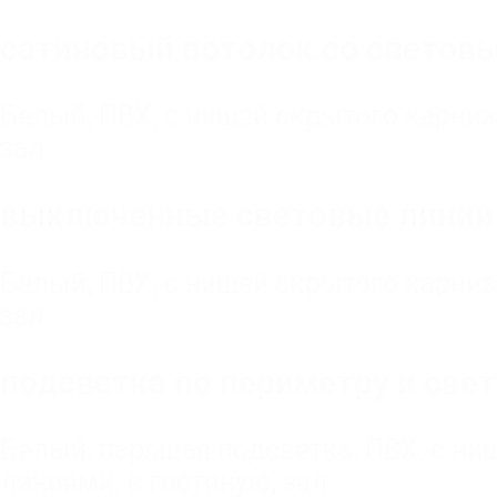
сатиновый потолок со световы
Белый
,
ПВХ
,
с нишей скрытого карниз
зал
выключенные световые линии 
Белый
,
ПВХ
,
с нишей скрытого карниз
зал
подсветка по периметру и све
Белый
,
парящая подсветка
,
ПВХ
,
с ни
линиями
,
в гостиную, зал