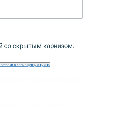
й со скрытым карнизом.
 потолки в совмещенную кухню
и и светильниками на
никами
,
со световыми