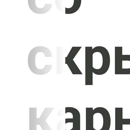
скр
кар