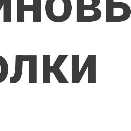
инов
олки