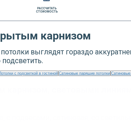
РАССЧИТАТЬ
СТОИОМОСТЬ
скрытым карнизом
потолки выглядят гораздо аккуратне
 подсветить.
Потолки с подсветкой в гостиной
Сатиновые парящие потолки
Сатиновые
м карнизом, световыми линиям
а
,
с подвесами
,
сатиновая
,
со светиль