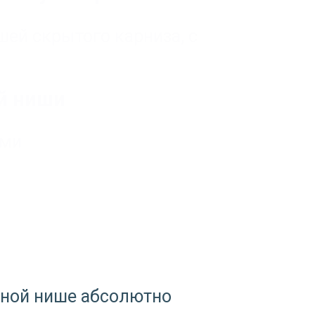
шей скрытого карниза
,
с
й ниши
ями
очной нише абсолютно