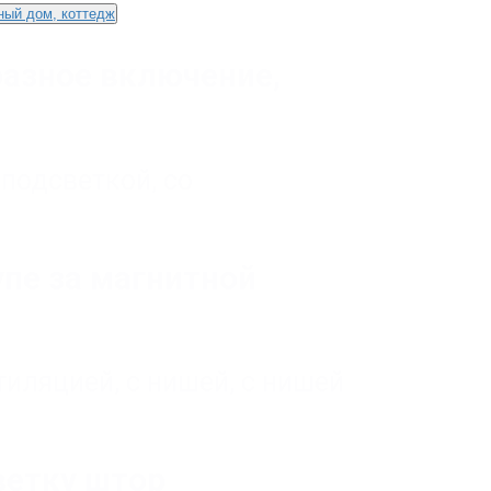
ный дом, коттедж
разное включение,
 подсветкой
,
со
упе за магнитной
тиляцией
,
с нишей
,
с нишей
ветку штор