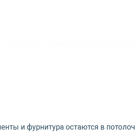
на
,
ПВХ
,
подсветка штор
,
с нишей
,
с ни
 потолке с цветной подсветко
иза
,
с подсветкой
,
со световыми лини
ементы и фурнитура остаются в потол