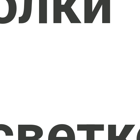
олки
светк