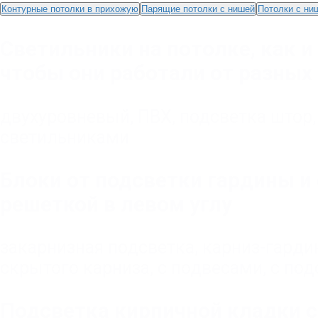
Контурные потолки в прихожую
Парящие потолки c нишей
Потолки с ни
Светильники на потолке, как и
чтобы они работали от разных 
двухуровневый
,
ПВХ
,
подсветка штор
светильниками
Блоки от подсветки гардины и
решеткой в левом углу
закарнизная подсветка
,
карниз-гарди
скрытого карниза
,
с подвесами
,
с под
Подсветка кирпичной кладки с