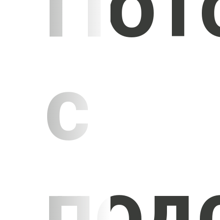
Пот
с
под