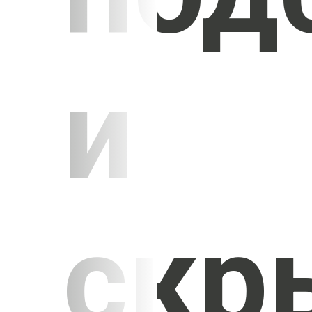
и
скр