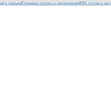
шей в спальню
Глянцевые потолки со светильниками
ПВХ потолки в част
 подсветку, можно сделать на 
клавиш или с пульта
,
с нишей
,
с нишей скрытого карниза
,
с
 световых линий в легком дост
на
,
ПВХ
,
подсветка штор
,
с люком, вен
светкой
,
со световыми линиями
 потолка переходящая на подс