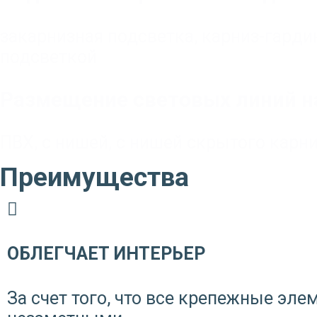
закарнизная подсветка
,
карниз-гарди
подсветкой
Размещение световых линий на
ПВХ
,
с нишей
,
с нишей скрытого карн
Преимущества
ОБЛЕГЧАЕТ ИНТЕРЬЕР
За счет того, что все крепежные эл