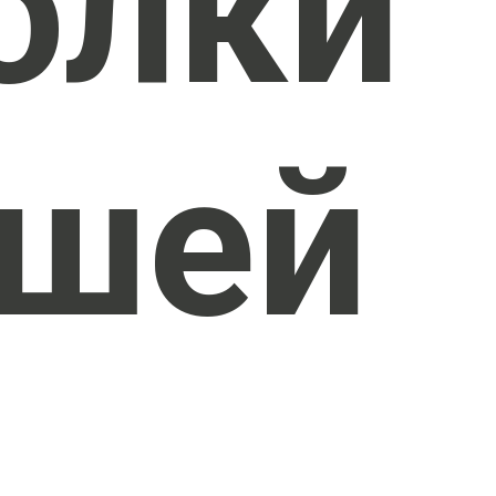
олки
ишей