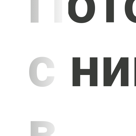
Пот
с н
в