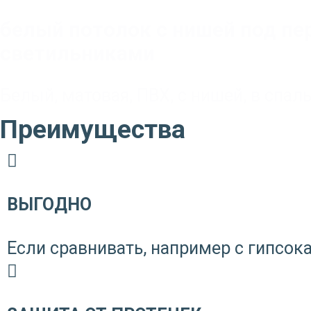
белый потолок с нишей под пе
светильниками
Белый
,
матовая
,
ПВХ
,
с нишей
,
в спал
Преимущества
ВЫГОДНО
Если сравнивать, например с гипсока