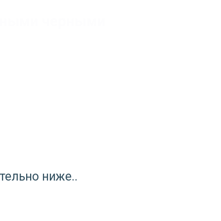
стными черными
тельно ниже..