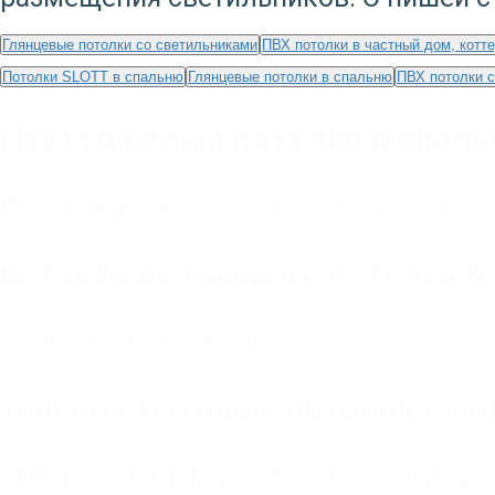
Глянцевые потолки со светильниками
ПВХ потолки в частный дом, котт
Потолки SLOTT в спальню
Глянцевые потолки в спальню
ПВХ потолки 
Просто белый потолок в спаль
ПВХ
,
с подсветкой
,
со светильниками
Вставка из теневого потолка 
теневой
,
ткань
,
в спальню
теневой матовый потолок с под
Белый
,
SLOTT
,
матовая
,
ПВХ
,
с нишей
,