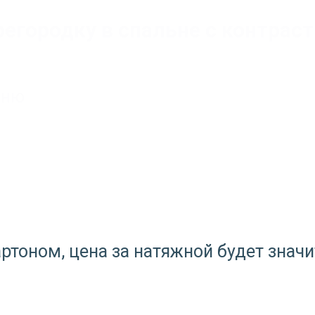
регородку в спальне с контра
ьню
ртоном, цена за натяжной будет значи