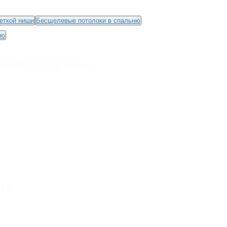
еткой ниши
Бесщелевые потолоки в спальню
ню
авой стороны
не