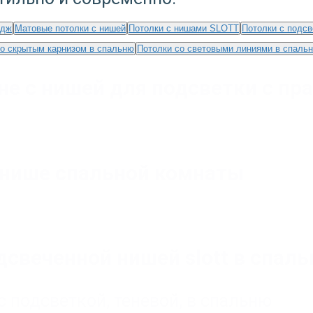
едж
Матовые потолки с нишей
Потолки с нишами SLOTT
Потолки с подсв
со скрытым карнизом в спальню
Потолки со световыми линиями в спаль
не с нишей для подсветки с пр
в нише спальной комнаты
свеченной нишей slott в спаль
с подсветкой
,
теневой
,
в спальню