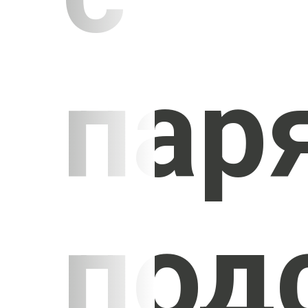
пар
под