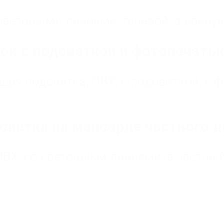
 световыми линиями
,
теневой
,
в ванну
ок с подсветкой и фотопечать
щая подсветка
,
ПВХ
,
с подсветкой
,
с 
светка на мансарде частного 
ПВХ
,
со световыми линиями
,
в частны