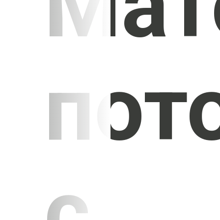
Мат
пот
с