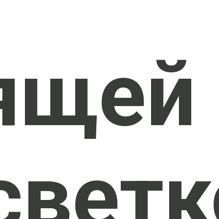
ящей
светк