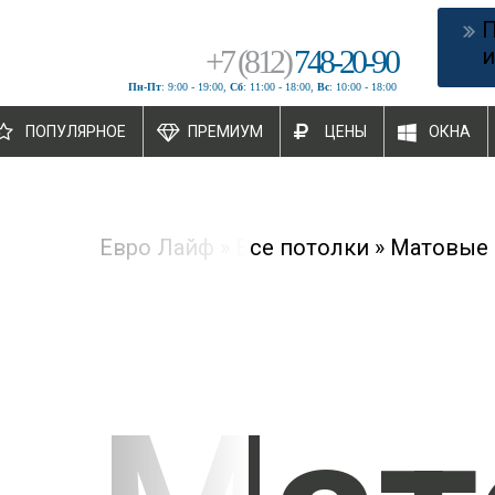
+
7
(
812
)
748-20-90
и
Пн-Пт
: 9:00 - 19:00,
Сб
: 11:00 - 18:00,
Вс
: 10:00 - 18:00
ПОПУЛЯРНОЕ
ПРЕМИУМ
ЦЕНЫ
ОКНА
Евро Лайф
»
Все потолки
»
Матовые 