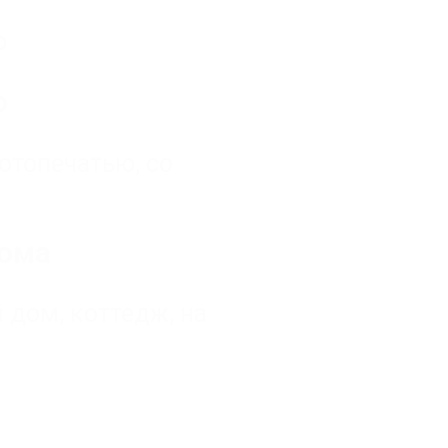
ю
ю
фотопечатью
,
со
дома
й дом, коттедж
,
на