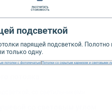
РАССЧИТАТЬ
СТОИОМОСТЬ
щей подсветкой
толки парящей подсветкой. Полотно 
и только одну.
ые потолки с фотопечатью
Потолки со скрытым карнизом и световыми л
го потолка
одсветкой
,
со светильниками
душевой со световым углом