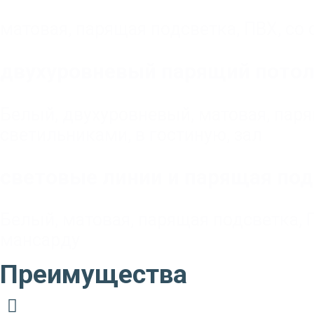
матовая
,
парящая подсветка
,
ПВХ
,
со
двухуровневый парящий потол
Белый
,
двухуровневый
,
матовая
,
паря
светильниками
,
в гостиную, зал
световые линии и парящая под
Белый
,
матовая
,
парящая подсветка
,
мансарду
Преимущества