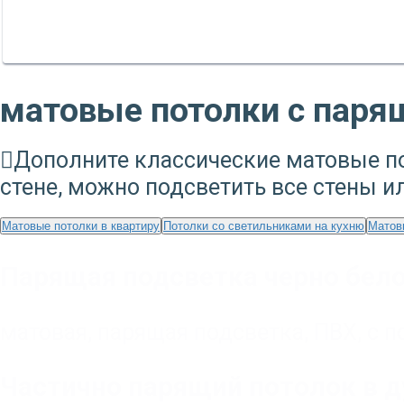
матовые потолки с паря
Дополните классические матовые по
стене, можно подсветить все стены ил
Матовые потолки в квартиру
Потолки со светильниками на кухню
Матов
Парящая подсветка черно бело
матовая
,
парящая подсветка
,
ПВХ
,
с п
Частично парящий потолок в 