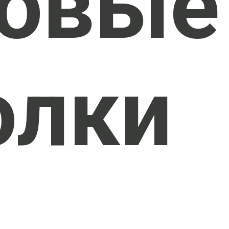
овые
олки