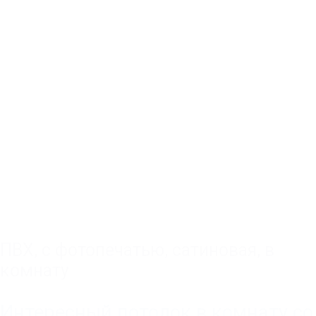
ПВХ
,
с фотопечатью
,
сатиновая
,
в
комнату
Интересный потолок в комнату со