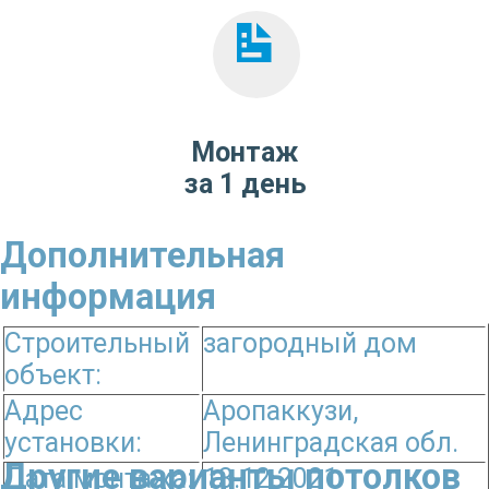
Монтаж
за 1 день
Дополнительная
информация
Строительный
загородный дом
объект:
Адрес
Аропаккузи,
установки:
Ленинградская обл.
Другие варианты потолков
Дата монтажа:
13.12.2021