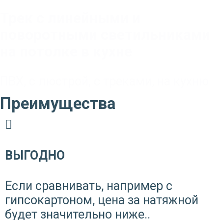
Трек с линейными и
поворотными светильниками
на потолке в кухне
ПВХ
,
с люстрой
,
с треками
,
на кухню
Преимущества
ВЫГОДНО
Если сравнивать, например с
гипсокартоном, цена за натяжной
будет значительно ниже..