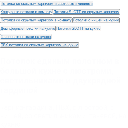
Потолки со скрытым карнизом и световыми линиями
Контурные потолки в комнату
Потолки SLOTT со скрытым карнизом
Потолки со скрытым карнизом в комнату
Потолки с нишей на кухню
Демпферные потолки на кухню
Потолки SLOTT на кухню
Глянцевые потолки на кухню
ПВХ потолки со скрытым карнизом на кухню
Потолок единым полотном в
большой кухне с люстрами,
светильниками и двухрядной
гардиной
карниз-гардина
,
ПВХ
,
с люстрой
,
с
нишей
,
со светильниками
,
теневой
,
на
кухню