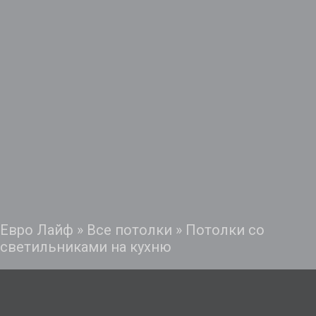
Евро Лайф
»
Все потолки
»
Потолки со
светильниками на кухню