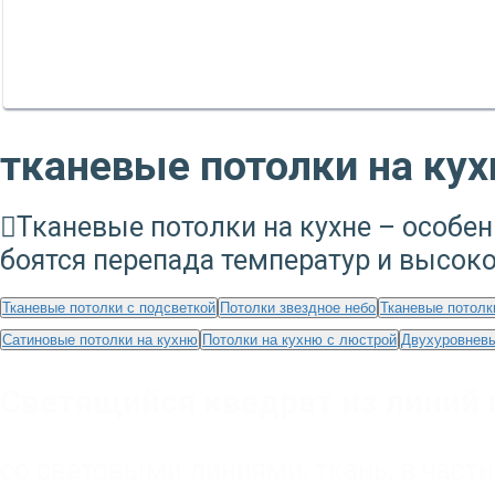
тканевые потолки на кух
Тканевые потолки на кухне – особен
боятся перепада температур и высок
Тканевые потолки с подсветкой
Потолки звездное небо
Тканевые потолк
Сатиновые потолки на кухню
Потолки на кухню с люстрой
Двухуровневы
Светящийся квадрат из линий 
со световыми линиями
,
ткань
,
в част