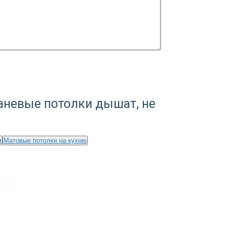
каневые потолки дышат, не
м
Матовые потолки на кухню
хне