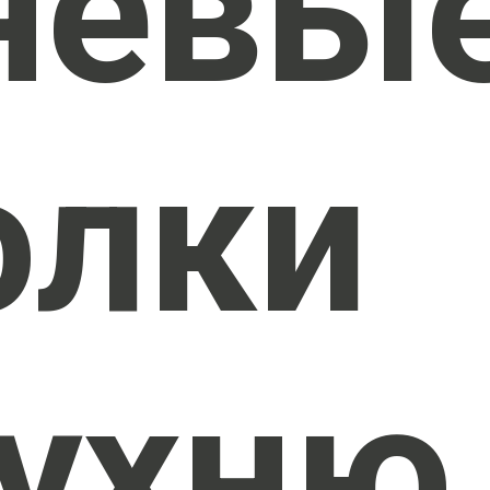
невы
олки
кухню