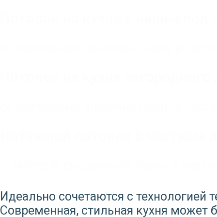
Потолок на кухне с нишей под
со световыми линиями
,
ткань
,
в част
Потолок на кухне загородного
со световыми линиями
,
ткань
,
в част
Натяжной потолок в частном д
с люстрой
,
скошенный
,
ткань
,
в частн
Идеально сочетаются с технологией т
Современная, стильная кухня может бы