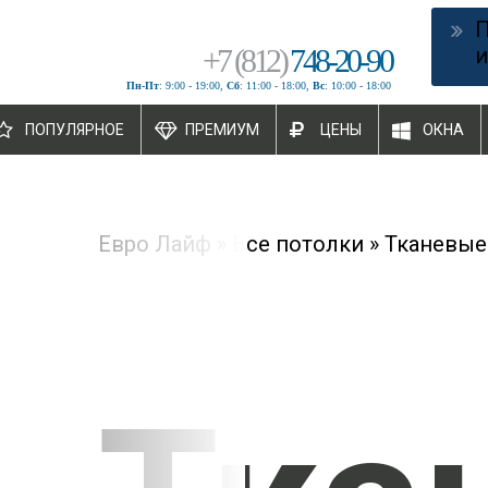
+
7
(
812
)
748-20-90
и
Пн-Пт
: 9:00 - 19:00,
Сб
: 11:00 - 18:00,
Вс
: 10:00 - 18:00
ПОПУЛЯРНОЕ
ПРЕМИУМ
ЦЕНЫ
ОКНА
Евро Лайф
»
Все потолки
»
Тканевые