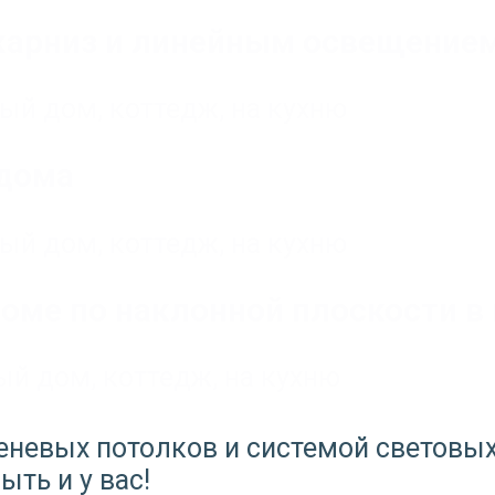
 карниз и линейным освещение
ный дом, коттедж
,
на кухню
 дома
ный дом, коттедж
,
на кухню
оме по наклонной плоскости в 
ый дом, коттедж
,
на кухню
еневых потолков и системой световых
ть и у вас!