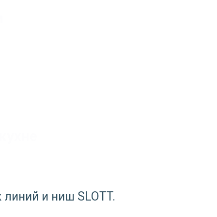
м
кухне
 линий и ниш SLOTT.