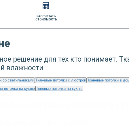
РАССЧИТАТЬ
СТОИОМОСТЬ
не
ное решение для тех кто понимает. Т
ой влажности.
и со светильниками
Тканевые потолки с люстрой
Тканевые потолки в до
е потолки на кухню
Теневые потолки на кухню
midi на натяжном потолке в ку
ный дом, коттедж
,
на кухню