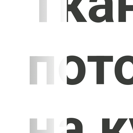
Тка
пот
на 