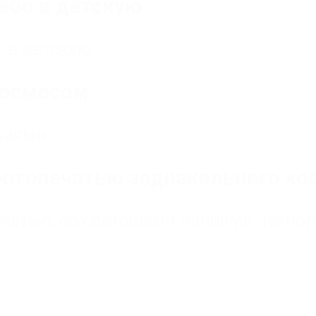
небо в детскую
,
в детскую
космосом
ниями
фотопечатью зодиакального ко
ечатью
,
со световыми линиями
,
техно