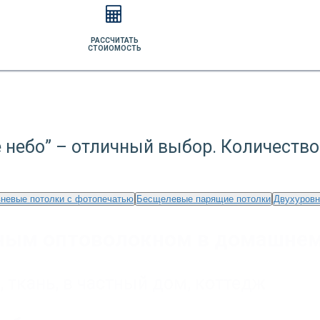
РАССЧИТАТЬ
СТОИОМОСТЬ
 небо” – отличный выбор. Количество
невые потолки с фотопечатью
Бесщелевые парящие потолки
Двухуровн
ным оптоволокном в домашнем
,
ткань
,
в частный дом, коттедж