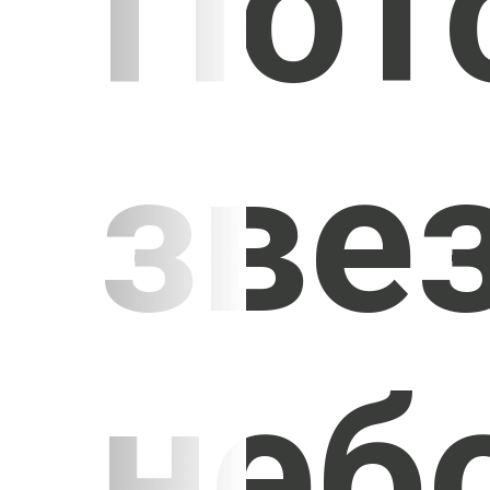
Пот
зве
неб