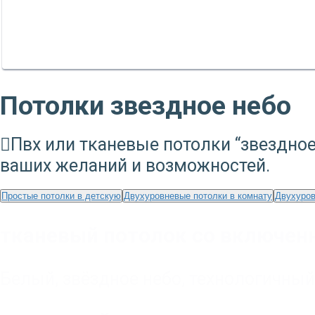
Потолки звездное небо
Пвх или тканевые потолки “звездное
ваших желаний и возможностей.
Простые потолки в детскую
Двухуровневые потолки в комнату
Двухуров
тканевый потолок со включен
Белый
,
звёздное небо
,
технологичный