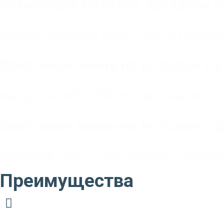
сатиновый потолок звездное 
Белый
,
звёздное небо
,
ПВХ
,
сатиновая
Световые линии на потолке с 
звёздное небо
,
ПВХ
,
со световыми ли
Световые линии на потолке с 
звёздное небо
,
с подсветкой
,
с фотоп
Преимущества