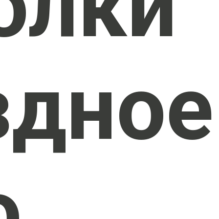
олки
здное
о