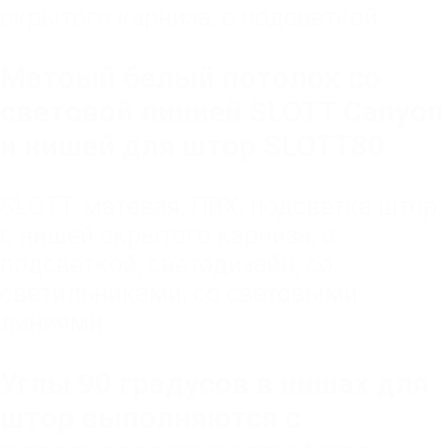
скрытого карниза
,
с подсветкой
Матоый белый потолок со
световой линией SLOTT Canyon
и нишей для штор SLOTT80
SLOTT
,
матовая
,
ПВХ
,
подсветка штор
,
с нишей скрытого карниза
,
с
подсветкой
,
светодизайн
,
со
светильниками
,
со световыми
линиями
Углы 90 градусов в нишах для
штор выполняются с