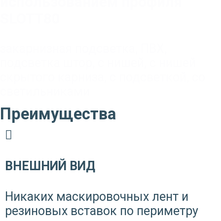
использованием профиля
SLOTT80
закарнизная подсветка
,
ПВХ
,
подсветка штор
,
с нишей
,
с нишей
скрытого карниза
,
с подсветкой
,
со
светильниками
Преимущества
ВНЕШНИЙ ВИД
Никаких маскировочных лент и
резиновых вставок по периметру