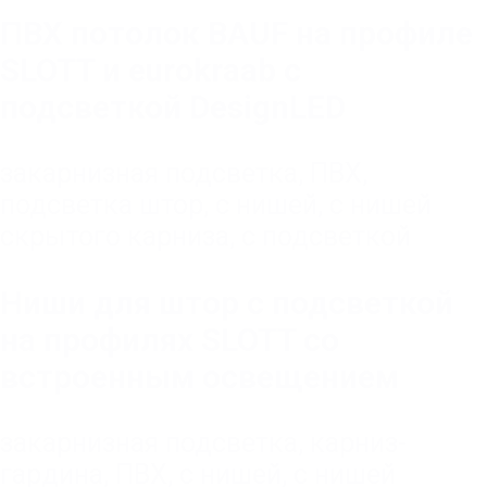
ПВХ потолок BAUF на профиле
SLOTT и eurokraab с
подсветкой DesignLED
закарнизная подсветка
,
ПВХ
,
подсветка штор
,
с нишей
,
с нишей
скрытого карниза
,
с подсветкой
Ниши для штор с подсветкой
на профилях SLOTT со
встроенным освещением
закарнизная подсветка
,
карниз-
гардина
,
ПВХ
,
с нишей
,
с нишей