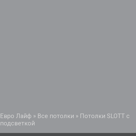
Евро Лайф
»
Все потолки
»
Потолки SLOTT с
подсветкой