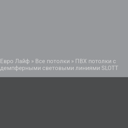
Евро Лайф
»
Все потолки
»
ПВХ потолки с
демпферными световыми линиями SLOTT