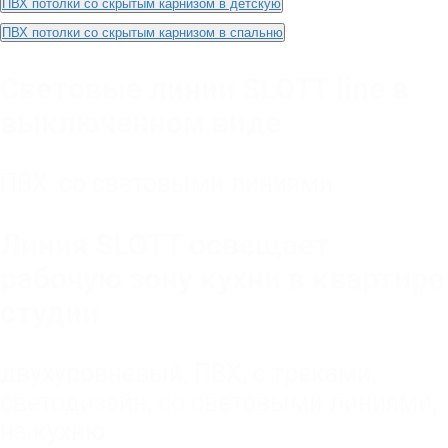
ПВХ потолки со скрытым карнизом в детскую
ПВХ потолки со скрытым карнизом в спальню
Световые линии SLOTT line в
выключенном виде
ПВХ
,
со световыми линиями
Линия SLOTT освещает
рабочую зону кухни в квартире
студии
двухуровневый
,
ПВХ
,
с треками
,
светодизайн
,
со световыми линиями
,
на кухню