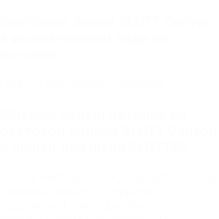
Световые линии SLOTT Canyon
в выключенном виде на
потолке
ПВХ
,
со световыми линиями
Матоый белый потолок со
световой линией SLOTT Canyon
и нишей для штор SLOTT80
SLOTT
,
матовая
,
ПВХ
,
подсветка штор
,
с нишей скрытого карниза
,
с
подсветкой
,
светодизайн
,
со