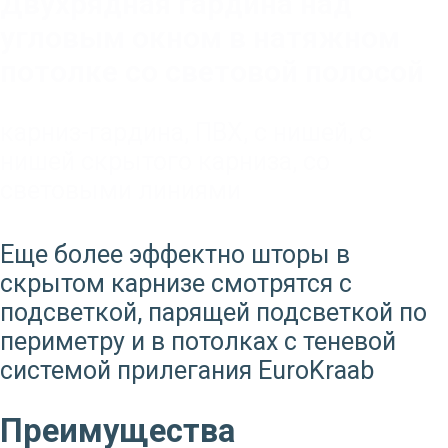
Двухрядная гардина над
угловым окном в натяжном
потолке со световой полосой
карниз-гардина
,
ПВХ
,
с нишей
,
с
нишей скрытого карниза
,
со
световыми линиями
Еще более эффектно шторы в
скрытом карнизе смотрятся с
подсветкой, парящей подсветкой по
периметру и в потолках с теневой
системой прилегания EuroKraab
Преимущества