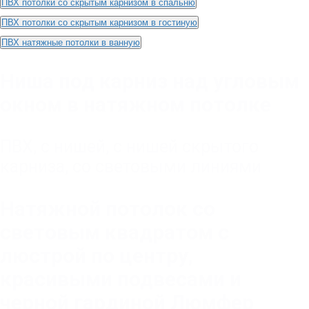
ПВХ потолки со скрытым карнизом в спальню
ПВХ потолки со скрытым карнизом в гостиную
ПВХ натяжные потолки в ванную
Ниша под карниз над угловым
окном в натяжном потолке
ПВХ
,
с нишей
,
с нишей скрытого
карниза
,
со световыми линиями
Натяжной потолок со
световым квадратом с
люстрой по центру,
красивыми подвесами и
черной гардиной Люмфер