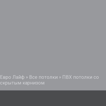
Евро Лайф
»
Все потолки
»
ПВХ потолки со
скрытым карнизом