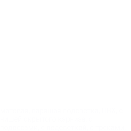
матовая
,
парящая подсветка
,
ПВХ
,
с
нишей скрытого карниза
,
с
подвесами
,
с подсветкой
,
с треками
,