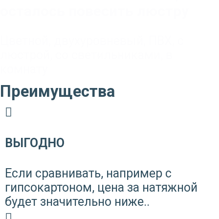
осталось повесить люстру
Цветной
,
двухуровневый
,
ПВХ
,
с
люстрой
,
со светильниками
,
в
комнату
Преимущества
ВЫГОДНО
Если сравнивать, например с
гипсокартоном, цена за натяжной
будет значительно ниже..