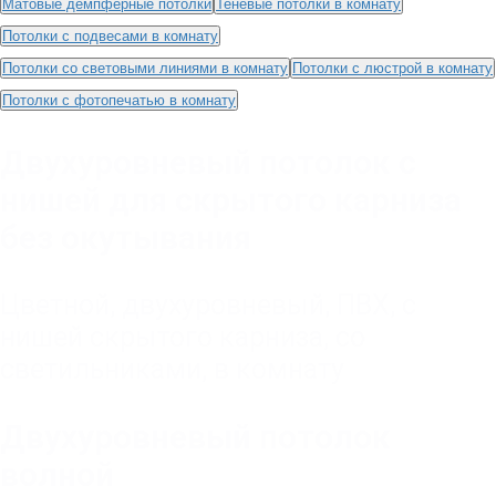
Матовые демпферные потолки
Теневые потолки в комнату
Потолки с подвесами в комнату
Потолки со световыми линиями в комнату
Потолки с люстрой в комнату
Потолки с фотопечатью в комнату
Двухуровневый потолок с
нишей для скрытого карниза
без окутывания
Цветной
,
двухуровневый
,
ПВХ
,
с
нишей скрытого карниза
,
со
светильниками
,
в комнату
Двухуровневый потолок
волной