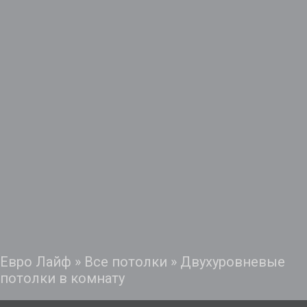
Евро Лайф
»
Все потолки
»
Двухуровневые
потолки в комнату