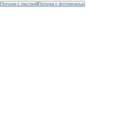
Потолки с люстрой
Потолки с фотопечатью
ПОЧЕМУ НАС ВЫБИРАЮТ?
15+ ЛЕТ
НА РЫНКЕ
0% ПЕРЕПЛАТЫ
ПРИ РАССРОЧКЕ