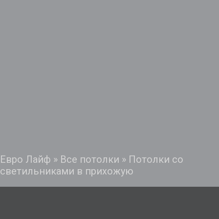
Евро Лайф
»
Все потолки
»
Потолки со
светильниками в прихожую