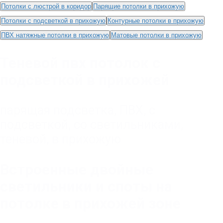
Потолки с люстрой в коридор
Парящие потолки в прихожую
Потолки с подсветкой в прихожую
Контурные потолки в прихожую
ПВХ натяжные потолки в прихожую
Матовые потолки в прихожую
Теневой пвх потолок с
подсветкой в прихожей
парящая подсветка
,
ПВХ
,
с
подсветкой
,
со светильниками
,
теневой
,
в прихожую
Встроенные двойные
светильники и споты на
потолке в прихожей зоне