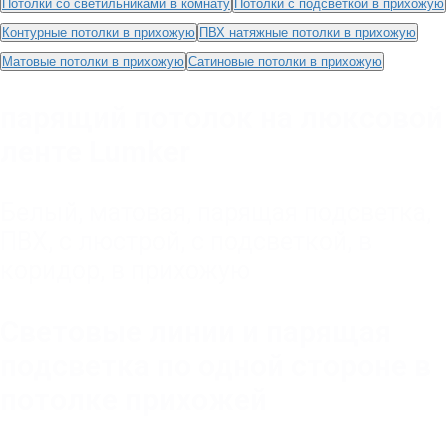
Потолки со светильниками в комнату
Потолки с подсветкой в прихожую
Контурные потолки в прихожую
ПВХ натяжные потолки в прихожую
Матовые потолки в прихожую
Сатиновые потолки в прихожую
парящий потолок на люксовой
ленте Lumker
Белый
,
матовая
,
парящая подсветка
,
ПВХ
,
с люстрой
,
с подсветкой
,
в
коридор
,
в прихожую
Световые линии и парящая
подсветка по одной стороне в
потолке прихожей