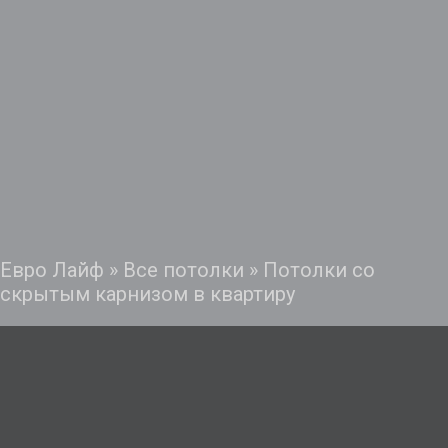
Евро Лайф
»
Все потолки
»
Потолки со
скрытым карнизом в квартиру