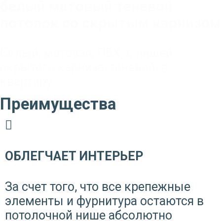
белый матовый теневой
потолок со скрытым карнизом
Белый
,
матовая
,
ПВХ
,
с нишей
скрытого карниза
,
теневой
,
в
квартиру
Преимущества
ОБЛЕГЧАЕТ ИНТЕРЬЕР
За счет того, что все крепежные
элементы и фурнитура остаются в
потолочной нише абсолютно