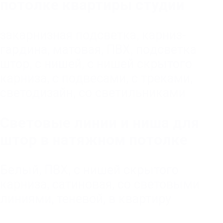
потолке квартиры студии
закарнизная подсветка
,
карниз-
гардина
,
матовая
,
ПВХ
,
подсветка
штор
,
с нишей
,
с нишей скрытого
карниза
,
с подвесами
,
с треками
,
светодизайн
,
со светильниками
Световые линии и ниша для
штор в натяжном потолке
Белый
,
ПВХ
,
с нишей скрытого
карниза
,
сатиновая
,
со световыми
линиями
,
теневой
,
в квартиру