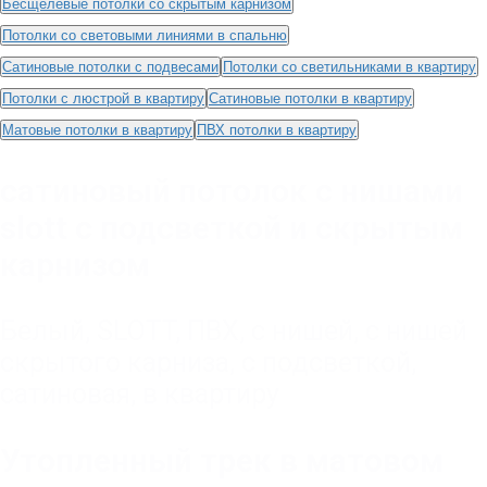
Бесщелевые потолки со скрытым карнизом
Потолки со световыми линиями в спальню
Сатиновые потолки с подвесами
Потолки со светильниками в квартиру
Потолки с люстрой в квартиру
Сатиновые потолки в квартиру
Матовые потолки в квартиру
ПВХ потолки в квартиру
сатиновый потолок с нишами
slott с подсветкой и скрытым
карнизом
Белый
,
SLOTT
,
ПВХ
,
с нишей
,
с нишей
скрытого карниза
,
с подсветкой
,
сатиновая
,
в квартиру
Утопленный трек в матовом