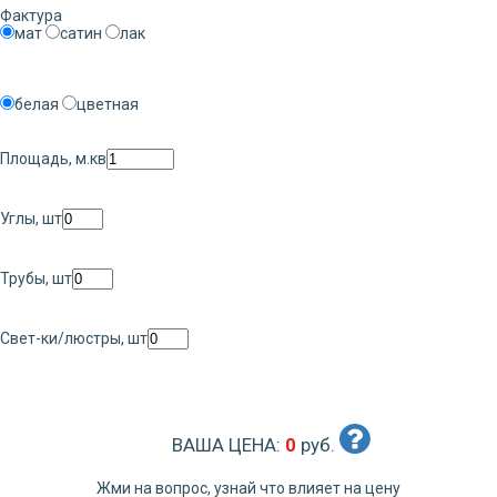
Фактура
мат
сатин
лак
белая
цветная
Площадь, м.кв
Углы, шт
Трубы, шт
Свет-ки/люстры, шт
ВАША ЦЕНА:
0
руб.
Жми на вопрос, узнай что влияет на цену