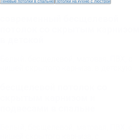
Теневые потолки в спальню
Потолки на кухню с люстрой
современный бесщелевой
потолок со скрытым карнизом
в детской
Белый
,
бесщелевой
,
матовая
,
ПВХ
,
с
нишей скрытого карниза
,
в детскую
бесщелевой потолок со
скрытым карнизом и
подвесами в спальне
Белый
,
бесщелевой
,
матовая
,
ПВХ
,
с
нишей скрытого карниза
,
с