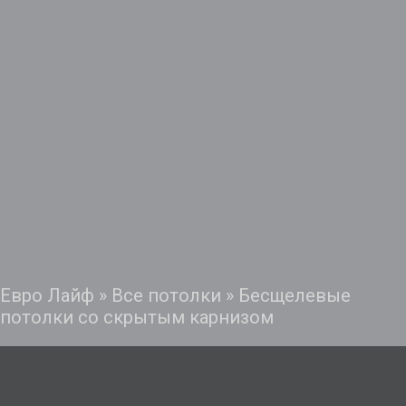
Евро Лайф
»
Все потолки
»
Бесщелевые
потолки со скрытым карнизом