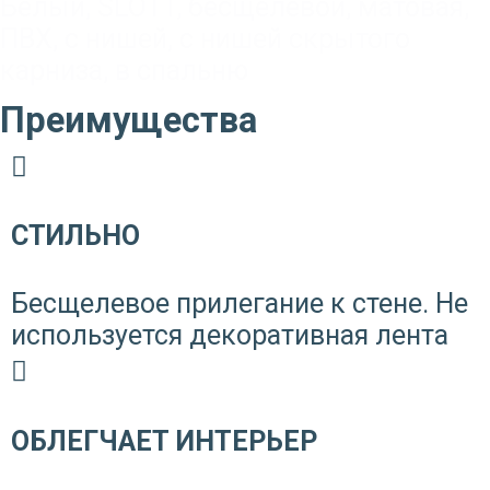
Белый
,
SLOTT
,
бесщелевой
,
матовая
,
ПВХ
,
с нишей
,
с нишей скрытого
карниза
,
в спальню
Преимущества
СТИЛЬНО
Бесщелевое прилегание к стене. Не
используется декоративная лента
ОБЛЕГЧАЕТ ИНТЕРЬЕР