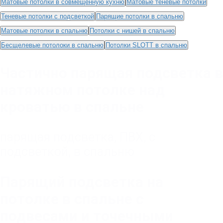
Матовые потолки в совмещенную кухню
Матовые теневые потолки
Теневые потолки с подсветкой
Парящие потолки в спальню
Матовые потолки в спальню
Потолки с нишей в спальню
Бесщелевые потолоки в спальню
Потолки SLOTT в спальню
Частично парящая подсветка в
натяжном потолке над
кроватью в спальне
парящая подсветка
,
ПВХ
,
с
подсветкой
,
в спальню
Парящий подсветка на
потолке в спальне с
подвесами и точечными