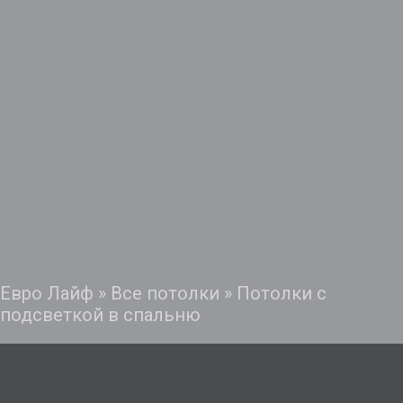
Евро Лайф
»
Все потолки
»
Потолки с
подсветкой в спальню