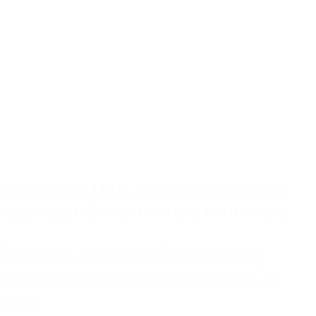
глянцевая
,
ПВХ
,
с нишей скрытого
карниза
,
с фотопечатью
,
в комнату
Рисунок цветущей сакуры на
лаковом потолке в комнате 15
кв.м