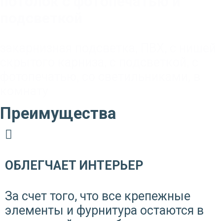
потолок с фотопечатью и
подсветкой
закарнизная подсветка
,
ПВХ
,
с нишей
скрытого карниза
,
с подсветкой
,
с
фотопечатью
,
со светильниками
,
в
комнату
Преимущества
ОБЛЕГЧАЕТ ИНТЕРЬЕР
За счет того, что все крепежные
элементы и фурнитура остаются в