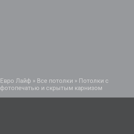
Евро Лайф
»
Все потолки
»
Потолки с
фотопечатью и скрытым карнизом