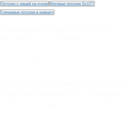
Потолки с нишей на кухню
Матовые потолки SLOTT
Глянцевые потолки в комнатy
Ниша для штор в потолке с
напечатанным небом
ПВХ
,
с нишей
,
с нишей скрытого
карниза
,
с фотопечатью
сатиновый натяжной потолок
с фотопечатью неба и нишей
скрытого карниза в детскую
Белый
,
ПВХ
,
с нишей скрытого
карниза
,
с фотопечатью
,
сатиновая
,
в