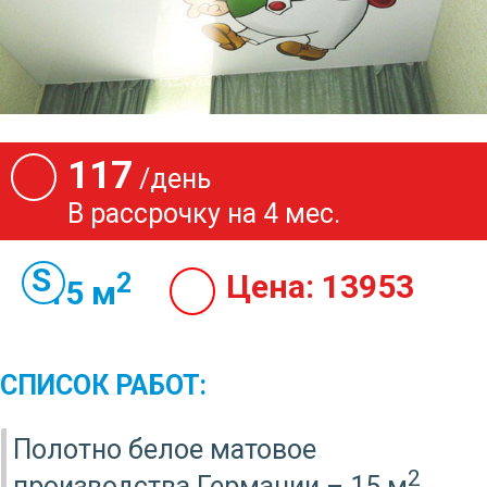
117
/день
В рассрочку на 4 мес.
2
Цена:
13953
15 м
СПИСОК РАБОТ:
Полотно белое матовое
2