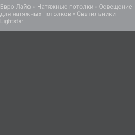
Евро Лайф
»
Натяжные потолки
»
Освещение
для натяжных потолков
»
Светильники
Lightstar