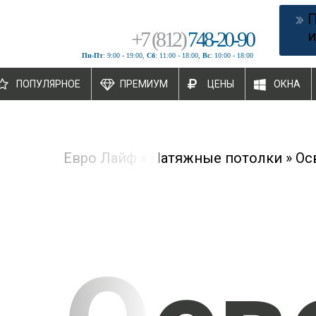
+
7
(
812
)
748-20-90
и
Пн-Пт
: 9:00 - 19:00,
Сб
: 11:00 - 18:00,
Вс
: 10:00 - 18:00
ПОПУЛЯРНОЕ
ПРЕМИУМ
ЦЕНЫ
ОКНА
Евро Лайф
»
Натяжные потолки
»
Ос