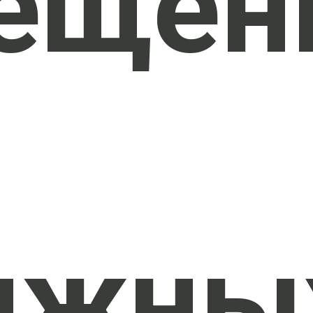
ещен
яжны