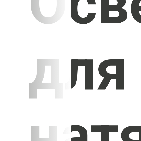
Осв
для
нат