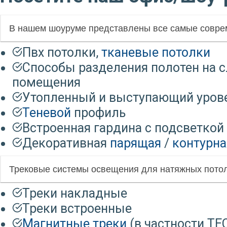
В нашем шоуруме представлены все самые совр
Пвх потолки,
тканевые потолки
Способы разделения полотен на с
помещения
Утопленный и выступающий урове
Теневой
профиль
Встроенная гардина с подсветкой
Декоративная
парящая
/
контурна
Трековые системы освещения для натяжных пото
Треки накладные
Треки встроенные
Магнитные треки
(в частности T