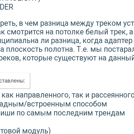
UDER
реть, в чем разница между треком 
к смотрится на потолке белый трек, а
ципиальна ли разница, когда адаптер
 плоскость полотна. Т.е. мы постара
реков, которые существуют на данны
дставлены:
как направленного, так и рассеянног
ладным/встроенным способом
 ниши по самым последним трендам
етовой модуль)