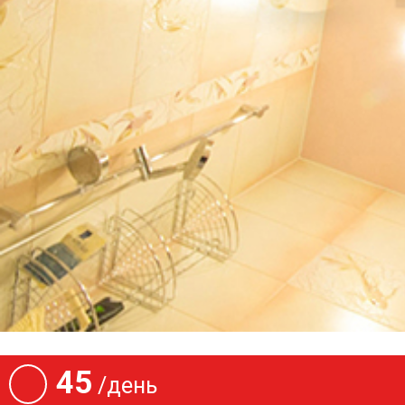
45
/день