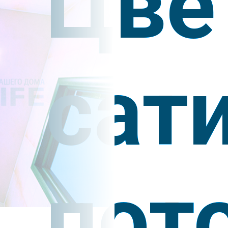
Цве
сат
пот