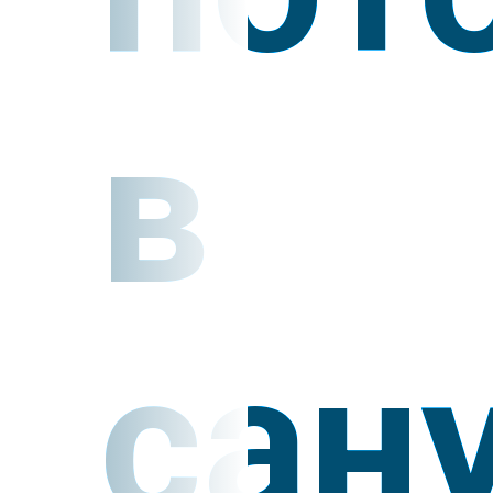
в
сан