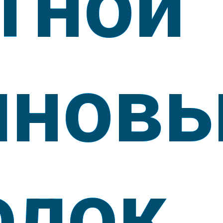
тной
инов
олок