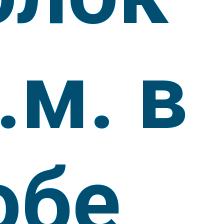
.м. в
обе