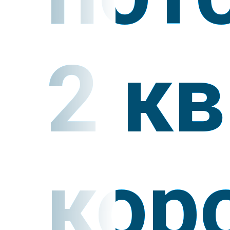
2 кв
кор