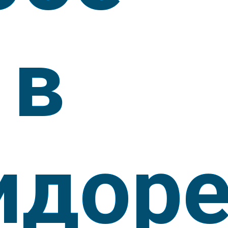
 в
идор