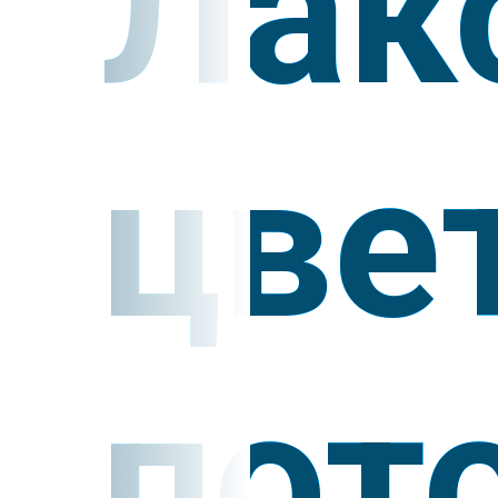
Лак
цве
пот