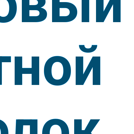
овый
тной
олок