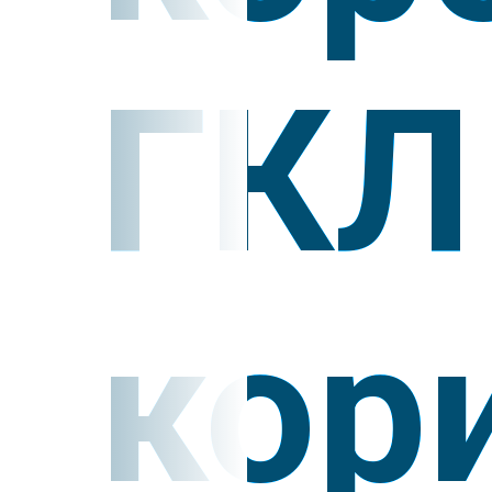
ГКЛ
кор