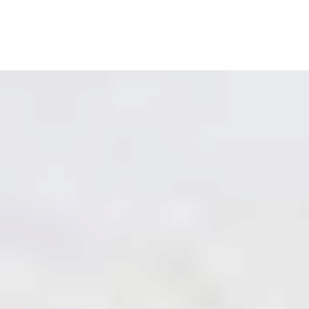
Евро Лайф
»
Расчеты
»
Глянцевый натяжной
потолок со световыми линиями в коридоре
12 кв.м