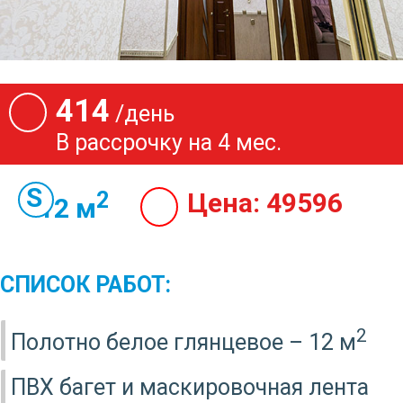
414
/день
В рассрочку на 4 мес.
2
Цена:
49596
12 м
СПИСОК РАБОТ:
2
Полотно белое глянцевое – 12 м
ПВХ багет и маскировочная лента