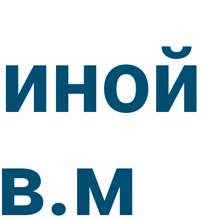
тиной
кв.м