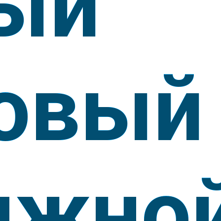
ый
овый
яжно