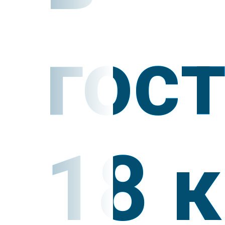
гос
18 