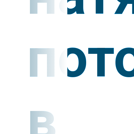
пот
в