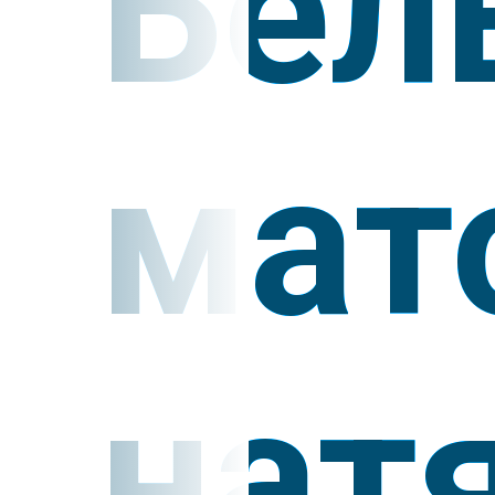
Бел
мат
нат