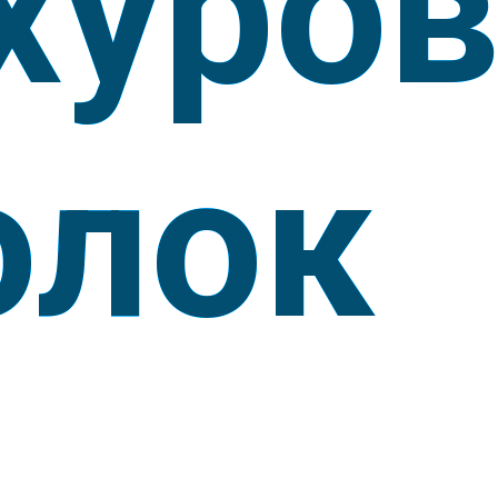
хуро
олок