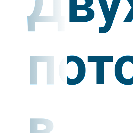
Дву
пот
в