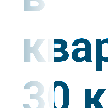
ква
30 