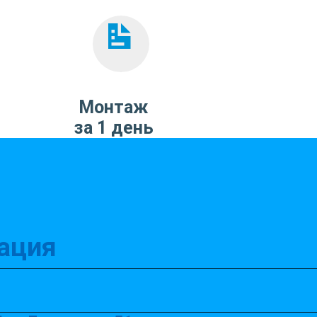
Монтаж
за 1 день
ация