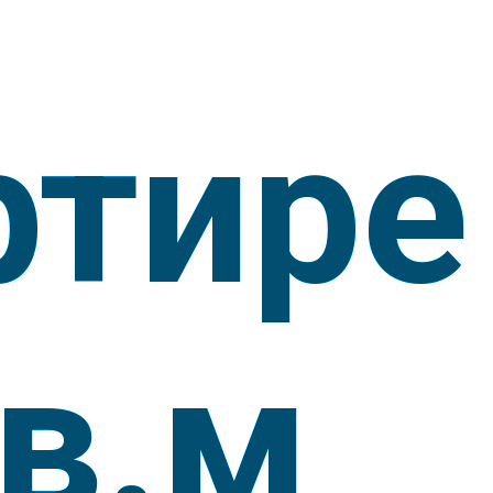
ртире
кв.м