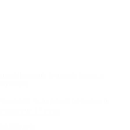
демпферный
,
теневой
,
ткань
,
в
комнату
Теневой тканевый потолок в
комнате 17 кв.м
38850 руб.