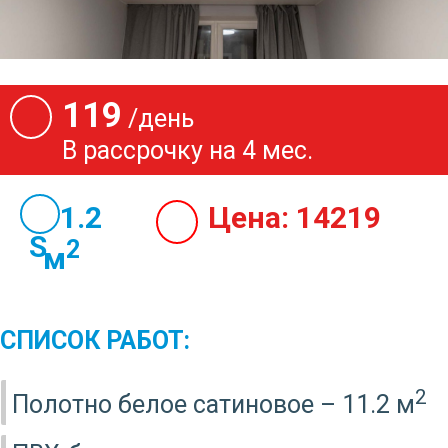
119
/день
В рассрочку на 4 мес.
11.2
Цена:
14219
2
м
СПИСОК РАБОТ:
2
Полотно белое сатиновое – 11.2 м