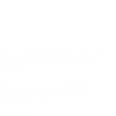
SLOTT
,
демпферный
,
матовая
,
ПВХ
,
со
световыми линиями
,
теневой
,
в
детскую
Потолок SLOTT с теневым
профилем по периметру в
детской 16 кв.м
50834 руб.