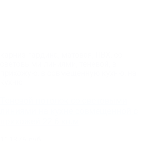
карниз-гардина
,
матовая
,
ПВХ
,
со
световыми линиями
,
теневой
,
в
прихожую
,
в совмещенную кухню
,
на
кухню
Теневой потолок со световыми
линиями на кухне совмещенной с
прихожей 22.6 кв.м
111376 руб.