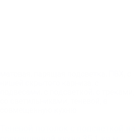
матовая
,
парящая подсветка
,
ПВХ
,
с
нишей скрытого карниза
,
с
подвесами
,
с подсветкой
,
с треками
,
со светильниками
,
теневой
,
в
совмещенную кухню
Теневой потолок с подсветкой на
совмещенной кухне 35.1 кв.м