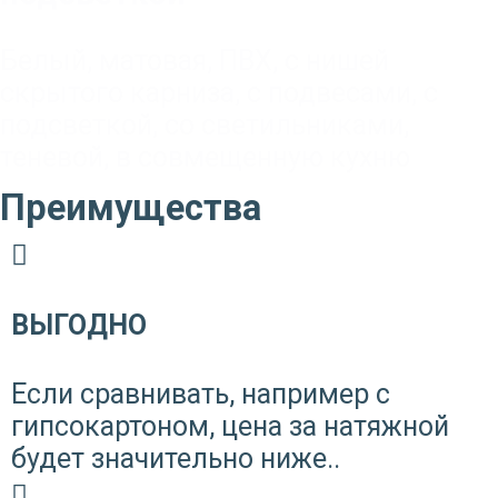
Белый
,
матовая
,
ПВХ
,
с нишей
скрытого карниза
,
с подвесами
,
с
подсветкой
,
со светильниками
,
теневой
,
в совмещенную кухню
Преимущества
ВЫГОДНО
Если сравнивать, например с
гипсокартоном, цена за натяжной
будет значительно ниже..