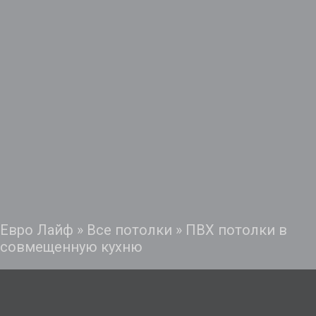
Евро Лайф
»
Все потолки
»
ПВХ потолки в
совмещенную кухню