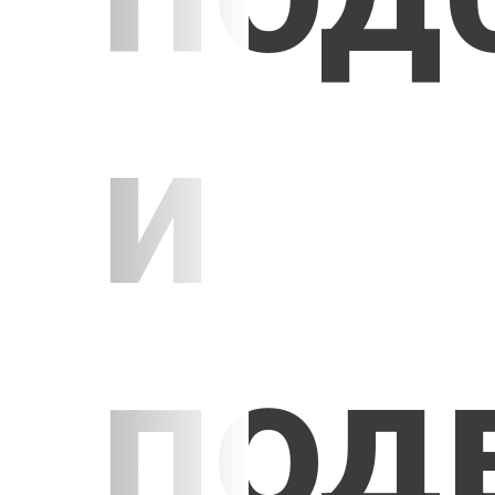
и
под