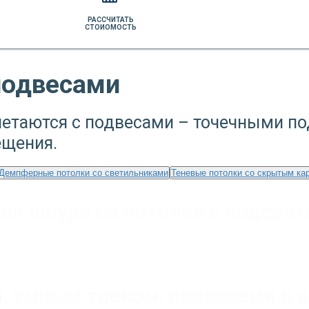
РАССЧИТАТЬ
СТОИОМОСТЬ
подвесами
четаются с подвесами – точечными п
ещения.
Демпферные потолки со светильниками
Теневые потолки со скрытым ка
ой шнура на потолке с подсвет
й, умным треком, подвесами и