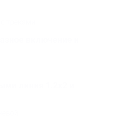
,
с треками
разное включение и
ыми линия 1.2х2 и
невой