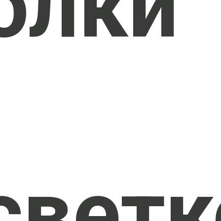
олки
светк