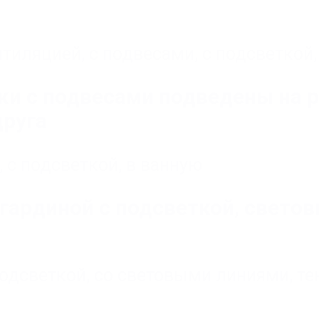
нтиляцией
,
с подвесами
,
с подсветкой
ки с подвесами подведены на 
друга
,
с подсветкой
,
в ванную
гардиной с подсветкой, светов
подсветкой
,
со световыми линиями
,
те