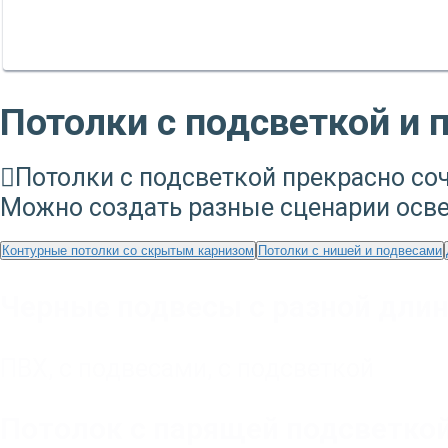
Потолки с подсветкой и 
Потолки с подсветкой прекрасно со
Можно создать разные сценарии осв
Контурные потолки со скрытым карнизом
Потолки с нишей и подвесами
Черные подвесы с разной длин
ПВХ
,
с подвесами
,
с подсветкой
Потолок с парящей подсветко