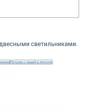
одвесными светильниками.
рнизом
Потолки с нишей в детскую
кой
 вентиляционными