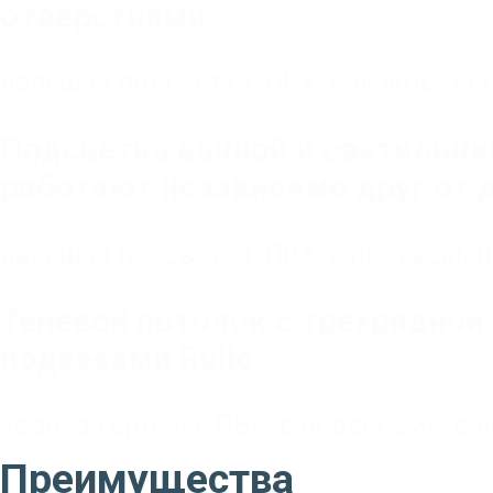
отверстиями
парящая подсветка
,
ПВХ
,
с люком, ве
Подсветка ванной и светильни
работают независимо друг от 
парящая подсветка
,
ПВХ
,
с подвесами
Теневой потолок с трехрядной 
подвесами Rullo
карниз-гардина
,
ПВХ
,
с подвесами
,
с 
Преимущества