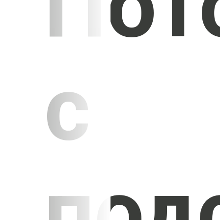
Пот
с
под