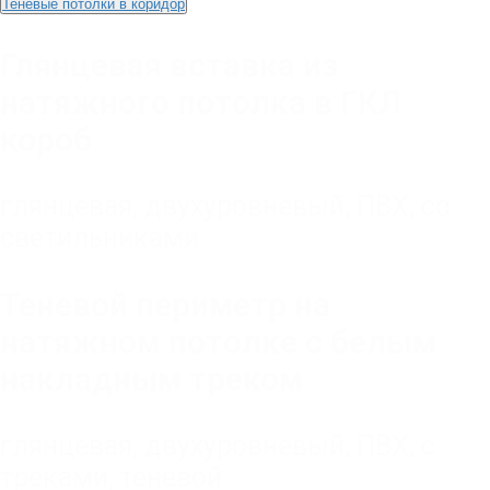
Теневые потолки в коридор
Глянцевая вставка из
натяжного потолка в ГКЛ
короб
глянцевая
,
двухуровневый
,
ПВХ
,
со
светильниками
Теневой периметр на
натяжном потолке с белым
накладным треком
глянцевая
,
двухуровневый
,
ПВХ
,
с
треками
,
теневой