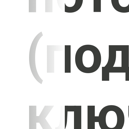
(по
клю