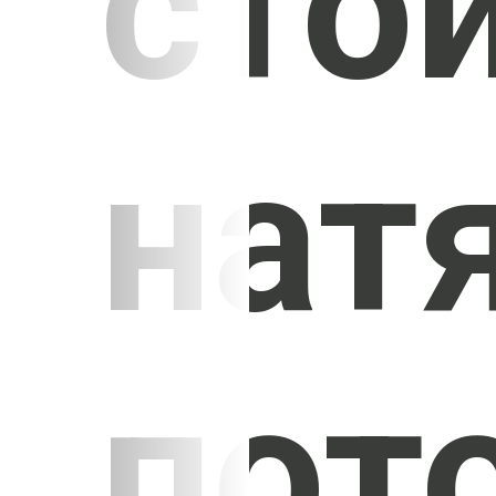
сто
нат
пот