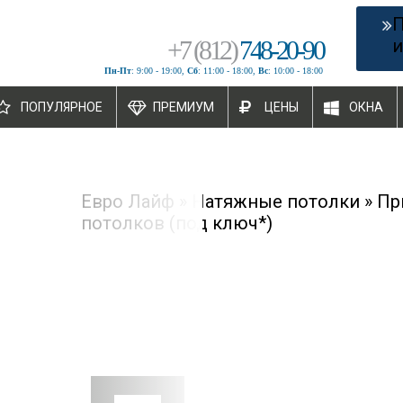
+
7
(
812
)
748-20-90
и
Пн-Пт
: 9:00 - 19:00,
Сб
: 11:00 - 18:00,
Вс
: 10:00 - 18:00
ПОПУЛЯРНОЕ
ПРЕМИУМ
ЦЕНЫ
ОКНА
Евро Лайф
»
Натяжные потолки
»
Пр
потолков (под ключ*)