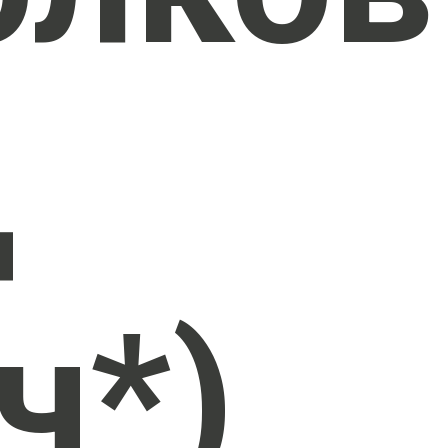
д
ч*)