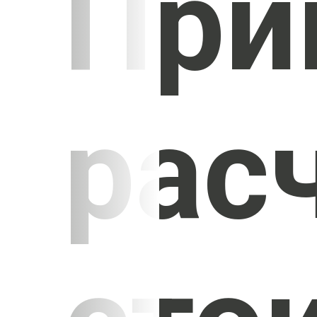
При
рас