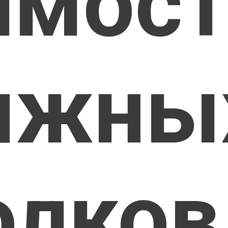
имос
яжны
олков