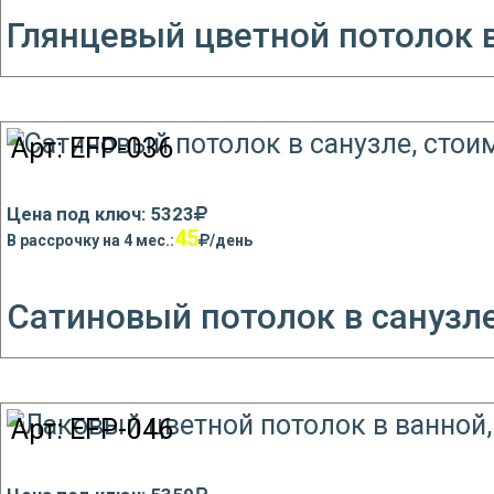
Глянцевый цветной потолок 
Арт:
EFP-036
Цена под ключ: 5323
45
В рассрочку на 4 мес.:
/день
Сатиновый потолок в санузл
Арт:
EFP-046