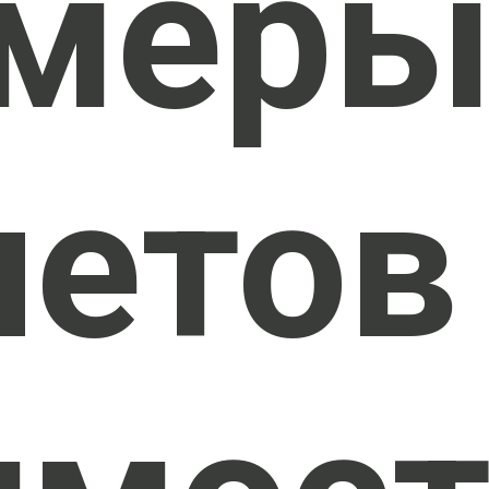
мер
четов