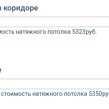
в коридоре
е