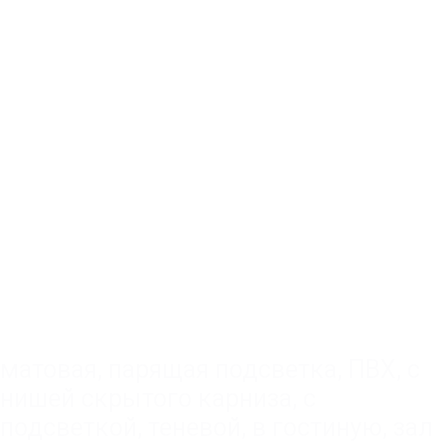
матовая
,
парящая подсветка
,
ПВХ
,
с
нишей скрытого карниза
,
с
подсветкой
,
теневой
,
в гостиную, зал