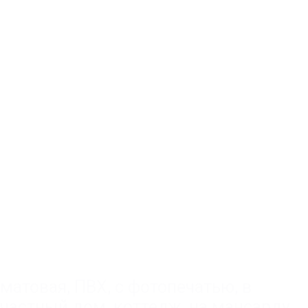
матовая
,
ПВХ
,
с фотопечатью
,
в
частный дом, коттедж
,
на мансарду