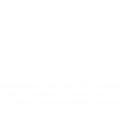
демпферный
,
матовая
,
ПВХ
,
с нишей
скрытого карниза
,
с подсветкой
,
с
треками
,
со светильниками
,
теневой
,
в гостиную, зал
Теневой потолок с подсветкой,