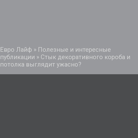
Евро Лайф
»
Полезные и интересные
публикации
»
Стык декоративного короба и
потолка выглядит ужасно?